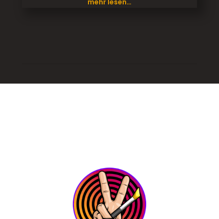
mehr lesen…
© 2025 Clay-Sculpting
Impressum
|
Datenschutz
|
Sitemap