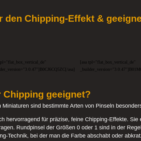
ür den Chipping-Effekt & geeigne
tpl="flat_box_vertical_de"
[asa tpl="flat_box_vertical_de"
lder_version="3.0.47"]B0CJ6CQ5ZC[/asa]
_builder_version="3.0.47"]B01
r Chipping geeignet?
 Miniaturen sind bestimmte Arten von Pinseln besonders
ch hervorragend für präzise, feine Chipping-Effekte. Si
tragen. Rundpinsel der Größen 0 oder 1 sind in der Rege
ing-Technik, bei der man die Farbe abschabt oder abkratzt