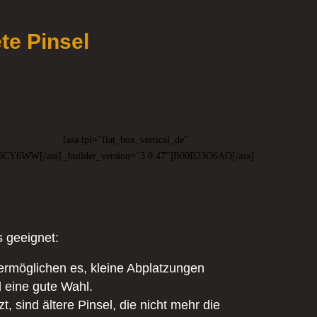
te Pinsel
[asa tpl="flat_box_vertical_de"
M6CY6WW[/asa]
_builder_version="3.0.47"]B00B23O6AO[/asa]
 geeignet:
e ermöglichen es, kleine Abplatzungen
l eine gute Wahl.
, sind ältere Pinsel, die nicht mehr die