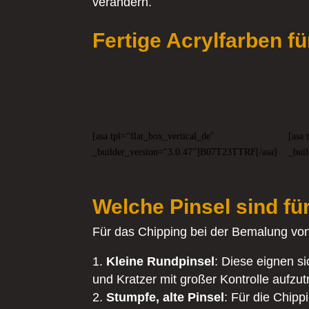
verändern.
Fertige Acrylfarben f
[asa tpl="flat_box_vertical_de"
[asa 
_builder_version="3.0.47"]B07T23TTRF[/asa]
_bui
Welche Pinsel sind fü
Für das Chipping bei der Bemalung von
Kleine Rundpinsel
: Diese eignen si
und Kratzer mit großer Kontrolle aufzu
Stumpfe, alte Pinsel
: Für die Chipp